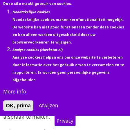
Overslaan en naar de inhoud gaan
Deze site maakt gebruik van cookies.
Wie is Tinaweb?
Noodzakelijke cookies
Noodzakelijke cookies maken kernfunctionaliteit mogelijk.
Home
Wie is Tinaweb?
De website kan niet goed functioneren zonder deze cookies
en
kan alleen worden uitgeschakeld door uw
browservoorkeuren te wijzigen
.
Analyse cookies (checkstat.nl)
Martina Görtz
Analyse cookies helpen ons om onze website te verbeteren
Helchteren (Belgisch Limburg)
door informatie over het gebruik ervan te verzamelen en te
rapporteren. Er worden
geen
persoonlijke gegevens
info@tinaweb.be
bijgehouden.
+32/(0)499/71 10 27
More info
Hebt u nog vragen, gebruik
het formulier
om contact met mij op te nemen. U mag ook altijd
OK, prima
Afwijzen
bellen. Voor persoonlijk contact, gelieve eerst een
afspraak te maken.
Privacy